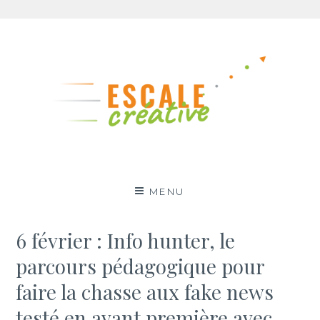
Aller
au
contenu
MENU
6 février : Info hunter, le
parcours pédagogique pour
faire la chasse aux fake news
testé en avant première avec