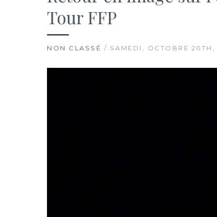
Tour FFP
NON CLASSÉ
/ SAMEDI, OCTOBRE 20TH,
Lecteur
vidéo